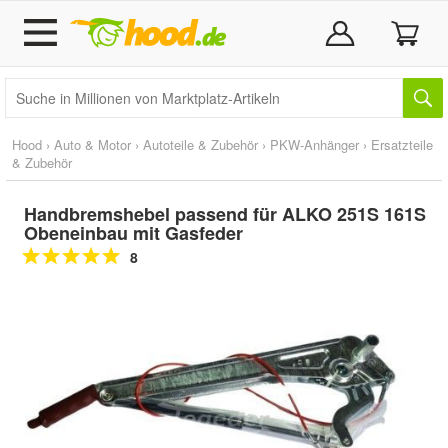
Hood
›
Auto & Motor
›
Autoteile & Zubehör
›
PKW-Anhänger
›
Ersatzteile
& Zubehör
Handbremshebel passend für ALKO 251S 161S
Obeneinbau mit Gasfeder
8