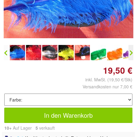
Doppelt antippen zum
vergrößern
19,50 €
inkl. MwSt.
(19,50 €/Stk)
Versandkosten nur 7,00 €
In den Warenkorb
10+
Auf Lager
5
 verkauft