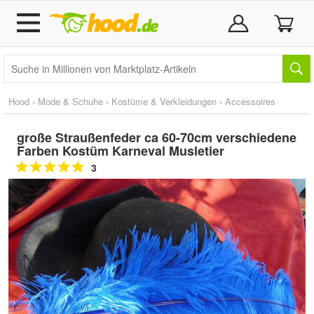
Hood
›
Mode & Schuhe
›
Kostüme & Verkleidungen
›
Accessoires
große Straußenfeder ca 60-70cm verschiedene
Farben Kostüm Karneval Musletier
3