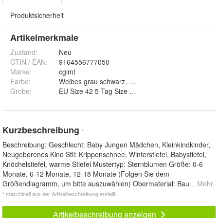
Produktsicherheit
Artikelmerkmale
Zustand:
Neu
GTIN / EAN:
9164556777050
Marke:
cgimt
Farbe
:
Grobe
:
EU Size 42 5 Tag Size 45, EU Size 42 Tag Size 44,
Kurzbeschreibung
*
Beschreibung: Geschlecht: Baby Jungen Mädchen, Kleinkindkinder,
Neugeborenes Kind Stil: Krippenschnee, Winterstiefel, Babystiefel,
Knöchelstiefel, warme Stiefel Mustertyp: Sternblumen Größe: 0-6
Monate, 6-12 Monate, 12-18 Monate (Folgen Sie dem
Größendiagramm, um bitte auszuwählen) Obermaterial: Bau
... Mehr
* maschinell aus der Artikelbeschreibung erstellt
Artikelbeschreibung anzeigen