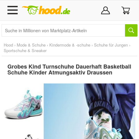
Hood
›
Mode & Schuhe
›
Kindermode & -schuhe
›
Schuhe für Jungen
›
Sportschuhe & Sneaker
Grobes Kind Turnschuhe Dauerhaft Basketball
Schuhe Kinder Atmungsaktiv Draussen