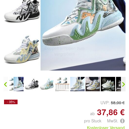
Doppelt antippen zum
vergrößern
- 35%
UVP:
58,00 €
37,86 €
ab
pro Stuck MwSt.
Kostenloser Versand