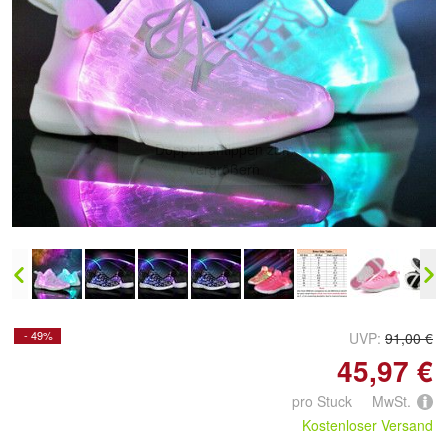
Doppelt antippen zum
vergrößern
- 49%
UVP:
91,00 €
45,97 €
pro Stuck MwSt.
Kostenloser Versand