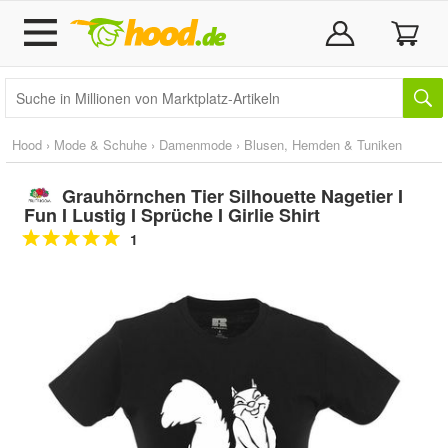
Hood
›
Mode & Schuhe
›
Damenmode
›
Blusen, Hemden & Tuniken
Grauhörnchen Tier Silhouette Nagetier I
Fun I Lustig I Sprüche I Girlie Shirt
1