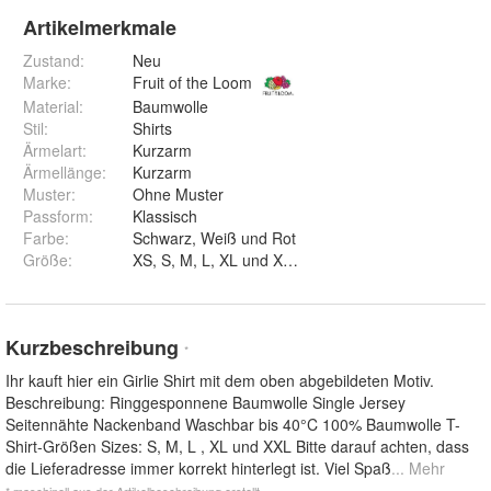
Artikelmerkmale
Zustand:
Neu
Marke:
Fruit of the Loom
Material
:
Baumwolle
Stil
:
Shirts
Ärmelart
:
Kurzarm
Ärmellänge
:
Kurzarm
Muster
:
Ohne Muster
Passform
:
Klassisch
Farbe
:
Schwarz, Weiß und Rot
Größe
:
XS, S, M, L, XL und XXL
Kurzbeschreibung
*
Ihr kauft hier ein Girlie Shirt mit dem oben abgebildeten Motiv.
Beschreibung: Ringgesponnene Baumwolle Single Jersey
Seitennähte Nackenband Waschbar bis 40°C 100% Baumwolle T-
Shirt-Größen Sizes: S, M, L , XL und XXL Bitte darauf achten, dass
die Lieferadresse immer korrekt hinterlegt ist. Viel Spaß
... Mehr