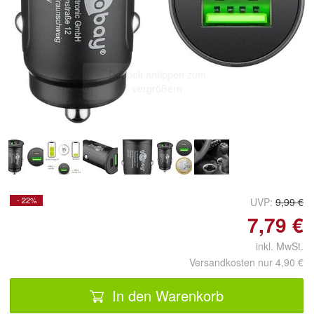
Doppelt antippen zum
vergrößern
- 22%
UVP:
9,99 €
7,79 €
inkl. MwSt.
Versandkosten nur 4,90 €
In den Warenkorb