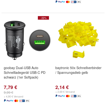
- 22%
goobay Dual-USB Auto
baytronic 50x Schnellverbinder
Schnellladegerät USB-C PD
/ Spannungsdieb gelb
schwarz (1er Softpack)
7,79 €
2,14 €
+ 2,69 € Versand
9,99 €
+ 4,90 € Versand