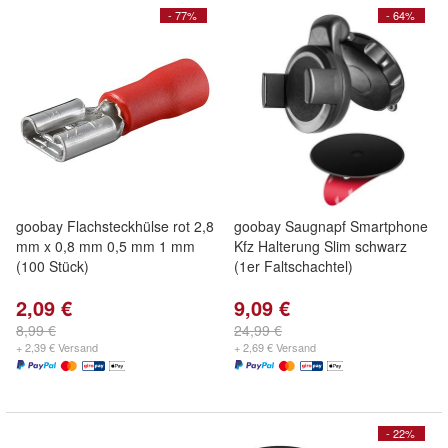
- 77%
- 64%
goobay Flachsteckhülse rot 2,8
goobay Saugnapf Smartphone
mm x 0,8 mm 0,5 mm 1 mm
Kfz Halterung Slim schwarz
(100 Stück)
(1er Faltschachtel)
2,09 €
9,09 €
8,99 €
24,99 €
+ 2,39 € Versand
+ 2,69 € Versand
- 22%