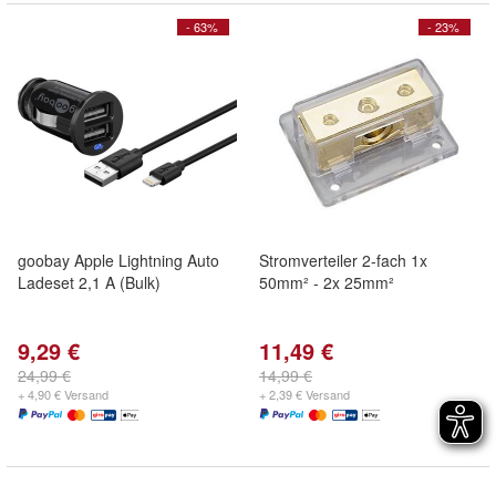
- 63%
- 23%
goobay Apple Lightning Auto
Stromverteiler 2-fach 1x
Ladeset 2,1 A (Bulk)
50mm² - 2x 25mm²
9,29 €
11,49 €
24,99 €
14,99 €
+ 4,90 € Versand
+ 2,39 € Versand