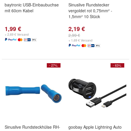
baytronic USB-Einbaubuchse
Sinuslive Rundstecker
mit 60cm Kabel
vergoldet rot 0,75mm² -
1,5mm² 10 Stück
1,99 €
2,19 €
+ 2,69 € Versand
2,99 €
+ 1,69 € Versand
- 27%
- 63%
Sinuslive Rundsteckhülse RH-
goobay Apple Lightning Auto