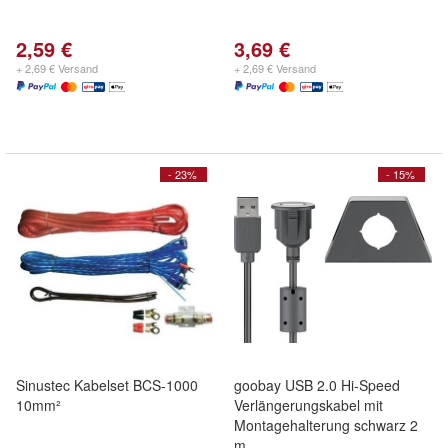
2,59 €
3,69 €
+ 2,69 € Versand
+ 2,69 € Versand
- 23%
- 15%
Sinustec Kabelset BCS-1000
goobay USB 2.0 Hi-Speed
10mm²
Verlängerungskabel mit
Montagehalterung schwarz 2
m