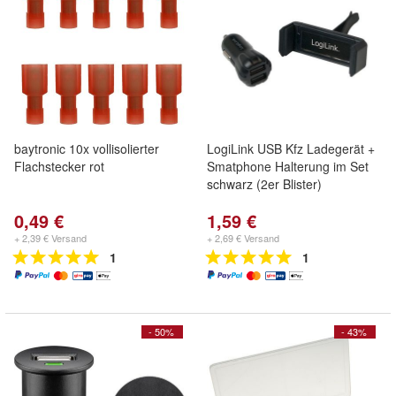
baytronic 10x vollisolierter
LogiLink USB Kfz Ladegerät +
Flachstecker rot
Smatphone Halterung im Set
schwarz (2er Blister)
0,49 €
1,59 €
+ 2,39 € Versand
+ 2,69 € Versand
1
1
- 50%
- 43%