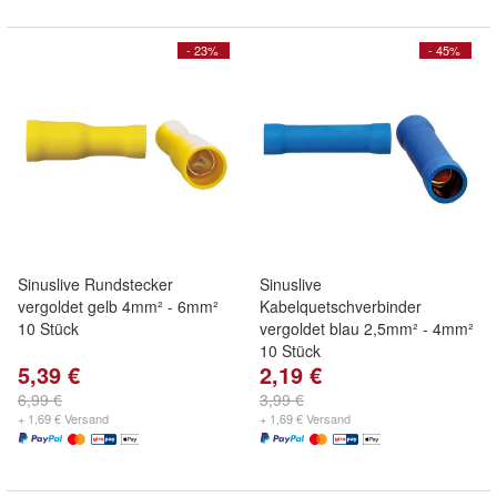
- 23%
- 45%
Sinuslive Rundstecker
Sinuslive
vergoldet gelb 4mm² - 6mm²
Kabelquetschverbinder
10 Stück
vergoldet blau 2,5mm² - 4mm²
10 Stück
5,39 €
2,19 €
6,99 €
3,99 €
+ 1,69 € Versand
+ 1,69 € Versand