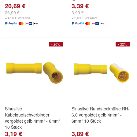
20,69 €
3,39 €
26,99 €
3,99 €
+ 4,90 € Versand
+ 2,69 € Versand
- 20%
- 22%
Sinuslive
Sinuslive Rundsteckhülse RH-
Kabelquetschverbinder
6,0 vergoldet gelb 4mm² -
vergoldet gelb 4mm² - 6mm²
6mm² 10 Stück
10 Stück
3,19 €
3,89 €