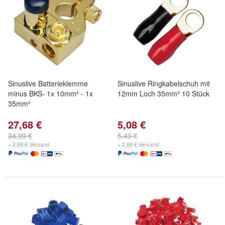
Sinuslive Batterieklemme
Sinuslive Ringkabelschuh mit
minus BKS- 1x 10mm² - 1x
12mm Loch 35mm² 10 Stück
35mm²
27,68 €
5,08 €
34,99 €
5,49 €
+ 2,69 € Versand
+ 2,69 € Versand