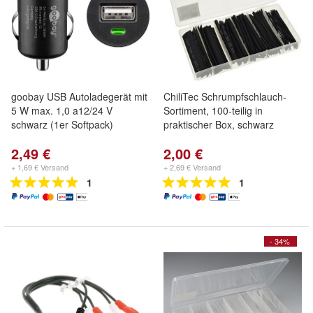
goobay USB Autoladegerät mit
ChiliTec Schrumpfschlauch-
5 W max. 1,0 a12/24 V
Sortiment, 100-teilig in
schwarz (1er Softpack)
praktischer Box, schwarz
2,49 €
2,00 €
+ 1,69 € Versand
+ 2,69 € Versand
1
1
- 34%