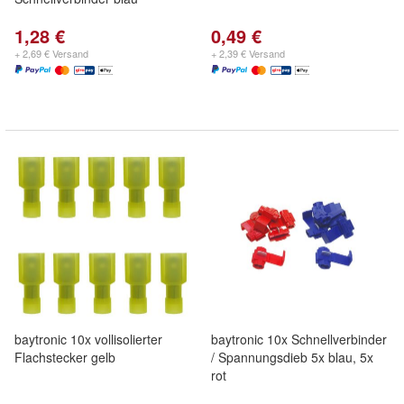
1,28 €
0,49 €
+ 2,69 € Versand
+ 2,39 € Versand
baytronic 10x vollisolierter
baytronic 10x Schnellverbinder
Flachstecker gelb
/ Spannungsdieb 5x blau, 5x
rot