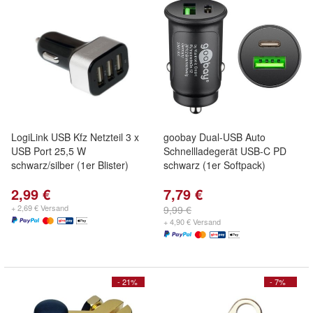
LogiLink USB Kfz Netzteil 3 x
goobay Dual-USB Auto
USB Port 25,5 W
Schnellladegerät USB-C PD
schwarz/silber (1er Blister)
schwarz (1er Softpack)
2,99 €
7,79 €
+ 2,69 € Versand
9,99 €
+ 4,90 € Versand
- 21%
- 7%