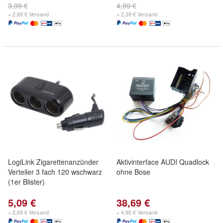
3,99 €
4,99 €
+ 2,69 € Versand
+ 2,39 € Versand
LogiLink Zigarettenanzünder
Aktivinterface AUDI Quadlock
Verteiler 3 fach 120 wschwarz
ohne Bose
(1er Blister)
5,09 €
38,69 €
+ 2,69 € Versand
+ 4,90 € Versand