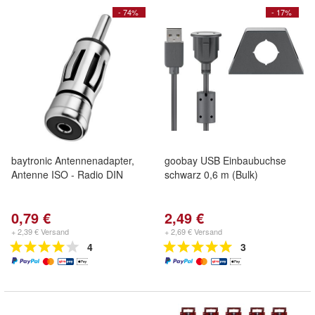
- 74%
- 17%
baytronic Antennenadapter,
goobay USB Einbaubuchse
Antenne ISO - Radio DIN
schwarz 0,6 m (Bulk)
0,79 €
2,49 €
+ 2,39 € Versand
+ 2,69 € Versand
4
3