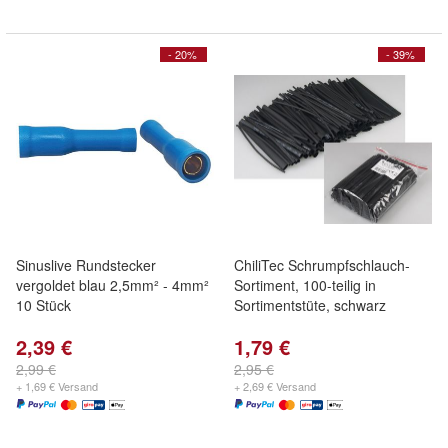
- 20%
- 39%
Sinuslive Rundstecker
ChiliTec Schrumpfschlauch-
vergoldet blau 2,5mm² - 4mm²
Sortiment, 100-teilig in
10 Stück
Sortimentstüte, schwarz
2,39 €
1,79 €
2,99 €
2,95 €
+ 1,69 € Versand
+ 2,69 € Versand