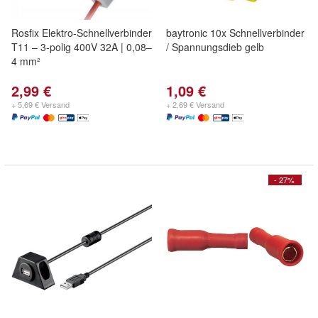
Rosfix Elektro-Schnellverbinder
baytronic 10x Schnellverbinder
T11 – 3-polig 400V 32A | 0,08–
/ Spannungsdieb gelb
4 mm²
2,99 €
1,09 €
+ 5,69 € Versand
+ 2,69 € Versand
- 27%