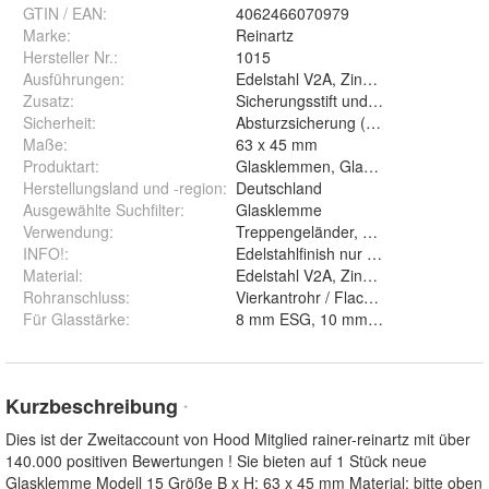
GTIN / EAN:
4062466070979
Marke:
Reinartz
Hersteller Nr.:
1015
Ausführungen
:
Edelstahl V2A, Zinkdruckguss, Edels
Zusatz
:
Sicherungsstift und Sicherungsplatte
Sicherheit
:
Absturzsicherung (Platte)
Maße
:
63 x 45 mm
Produktart
:
Glasklemmen, Glashalter, Klemmba
Herstellungsland und -region
:
Deutschland
Ausgewählte Suchfilter
:
Glasklemme
Verwendung
:
Treppengeländer, Balkongeländer, S
INFO!
:
Edelstahlfinish nur für den Innenbere
Material
:
Ede
Rohranschluss
:
Vierkantrohr / Flach und Run
Für Glasstärke
:
Kurzbeschreibung
*
Dies ist der Zweitaccount von Hood Mitglied rainer-reinartz mit über
140.000 positiven Bewertungen ! Sie bieten auf 1 Stück neue
Glasklemme Modell 15 Größe B x H: 63 x 45 mm Material: bitte oben