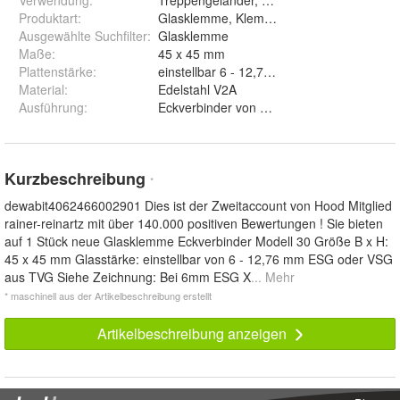
Verwendung
:
Treppengeländer, Balkongeländer, Geländ
Produktart
:
Glasklemme, Klemmbacken, Klemmen
Ausgewählte Suchfilter
:
Glasklemme
Maße
:
45 x 45 mm
Plattenstärke
:
einstellbar 6 - 12,76 mm ESG oder VSG a
Material
:
Edelstahl V2A
Ausführung
:
Eckverbinder von Glas zu Glas
Kurzbeschreibung
*
dewabit4062466002901 Dies ist der Zweitaccount von Hood Mitglied
rainer-reinartz mit über 140.000 positiven Bewertungen ! Sie bieten
auf 1 Stück neue Glasklemme Eckverbinder Modell 30 Größe B x H:
45 x 45 mm Glasstärke: einstellbar von 6 - 12,76 mm ESG oder VSG
aus TVG Siehe Zeichnung: Bei 6mm ESG X
... Mehr
* maschinell aus der Artikelbeschreibung erstellt
Artikelbeschreibung anzeigen