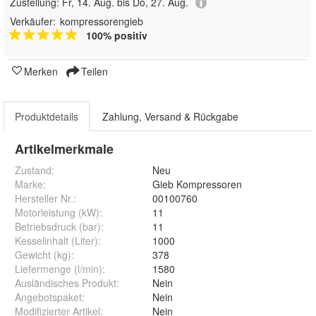
Zustellung:
Fr, 14. Aug. bis Do, 27. Aug.
Verkäufer:
kompressorengieb
100% positiv
Merken
Teilen
Produktdetails
Zahlung, Versand & Rückgabe
Artikelmerkmale
Zustand:
Neu
Marke:
Gieb Kompressoren
Hersteller Nr.:
00100760
Motorleistung (kW)
:
11
Betriebsdruck (bar)
:
11
Kesselinhalt (Liter)
:
1000
Gewicht (kg)
:
378
Liefermenge (l/min)
:
1580
Ausländisches Produkt
:
Nein
Angebotspaket
:
Nein
Modifizierter Artikel
:
Nein