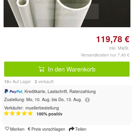
Doppelt antippen zum
vergrößern
119,78 €
inkl. MwSt.
Versandkosten nur 7,40 €
In den Warenkorb
10+
Auf Lager
2
 verkauft
, Kreditkarte, Lastschrift, Ratenzahlung
Zustellung:
Mo, 10. Aug. bis Do, 13. Aug.
Verkäufer:
muellerbestellung
100% positiv
Merken
Preis vorschlagen
Teilen