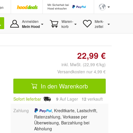
Mit Sicherheit bei
en
Hood einkaufen
Anmelden
Waren-
Merk-
Mein Hood
korb
zettel
22,99 €
inkl. MwSt. (22,99 €/kg)
Versandkosten nur 4,99 €
In den Warenkorb
Sofort lieferbar
9
Auf Lager
12
 verkauft
Zahlung
, Kreditkarte, Lastschrift,
Ratenzahlung, Vorkasse per
Überweisung, Barzahlung bei
Abholung