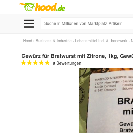
Hood
›
Business & Industrie
›
Lebensmittel-Ind. & -handwerk
›
M
Gewürz für Bratwurst mit Zitrone, 1kg, Gew
9
Bewertungen