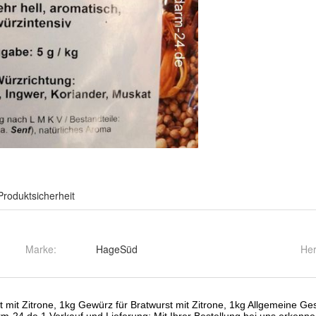
Produktsicherheit
Marke:
HageSüd
Her