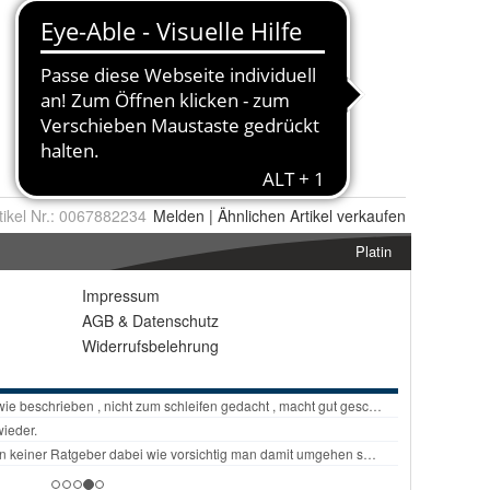
tikel Nr.:
0067882234
Melden
|
Ähnlichen
Artikel verkaufen
Platin
Impressum
AGB
&
Datenschutz
Widerrufsbelehrung