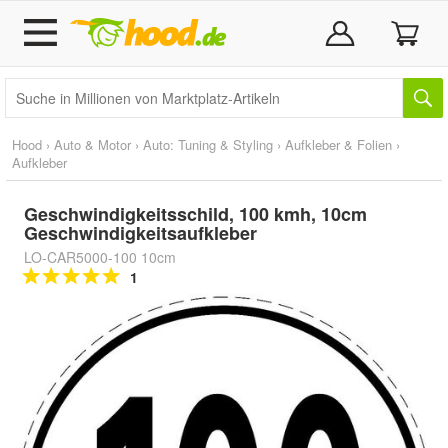
Hood
›
Auto & Motor
›
Auto: Tuning & Styling
›
Aufkleber & Folien
›
Aufkleber
Geschwindigkeitsschild, 100 kmh, 10cm
Geschwindigkeitsaufkleber
LO-CAR5000-100 10cm
1