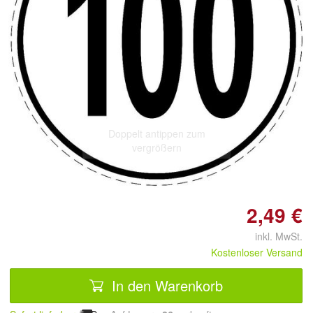
Doppelt antippen zum
vergrößern
2,49 €
inkl. MwSt.
Kostenloser Versand
In den Warenkorb