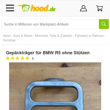
Hood
›
Auto & Motor
›
Motorrad: Teile & Zubehör
›
Fahrwerk & Rahmen
›
Sonstige
Gepäckträger für BMW R5 ohne Stützen
1