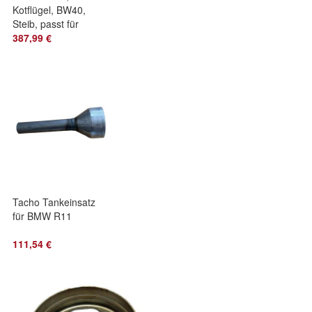
Kotflügel, BW40,
Steib, passt für
BMW, Ersatzteil
387,99 €
Tacho Tankeinsatz
für BMW R11
111,54 €