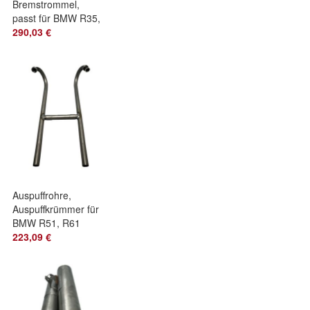
Bremstrommel,
passt für BMW R35,
R4, Ersatzteil
290,03 €
Auspuffrohre,
Auspuffkrümmer für
BMW R51, R61
223,09 €