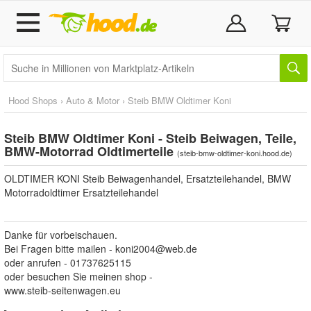
Hood Shops
›
Auto & Motor
›
Steib BMW Oldtimer Koni
Steib BMW Oldtimer Koni - Steib Beiwagen, Teile,
BMW-Motorrad Oldtimerteile
(
steib-bmw-oldtimer-koni.hood.de
)
OLDTIMER KONI Steib Beiwagenhandel, Ersatzteilehandel, BMW
Motorradoldtimer Ersatzteilehandel
Danke für vorbeischauen.
Bei Fragen bitte mailen -
koni2004@web.de
oder anrufen - 01737625115
oder besuchen Sie meinen shop -
www.steib-seitenwagen.eu