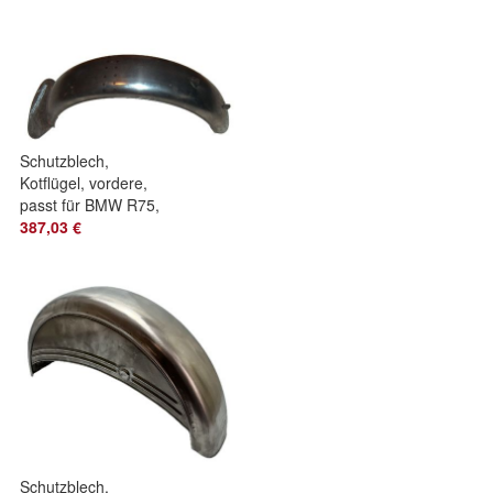
Schutzblech,
Kotflügel, vordere,
passt für BMW R75,
Serie I, Ersatzteil
387,03 €
Schutzblech,