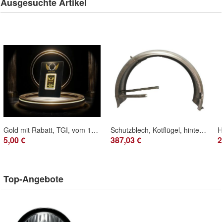
Ausgesuchte Artikel
Gold mit Rabatt, TGI, vom 1g bis 1kg
Schutzblech, Kotflügel, hintere, WH, civil, passt für BMW R12, Ersatzteil
5,00 €
387,03 €
2
Top-Angebote