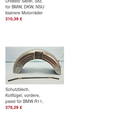
Drilastic Sattel, Sitz,
für BMW, DKW, NSU
klainere Motorräder
310,39 €
Schutzblech,
Kotflügel, vordere,
passt für BMW R11,
R16, R4 S I,
378,29 €
Ersatzteil