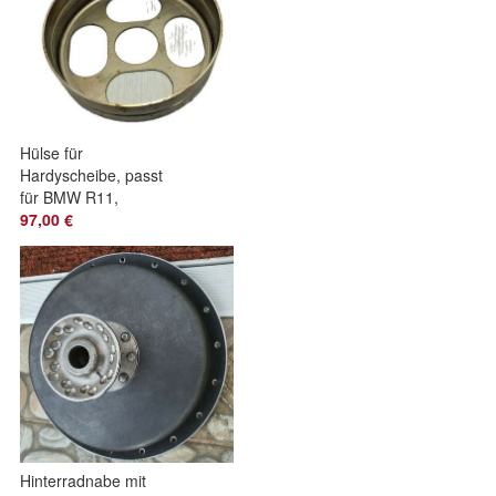
Hülse für
Hardyscheibe, passt
für BMW R11,
Ersatzteil
97,00 €
Hinterradnabe mit