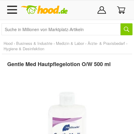
Hood
›
Business & Industrie
›
Medizin & Labor
›
Ärzte- & Praxisbedarf
›
Hygiene & Desinfektion
Gentle Med Hautpflegelotion O/W 500 ml