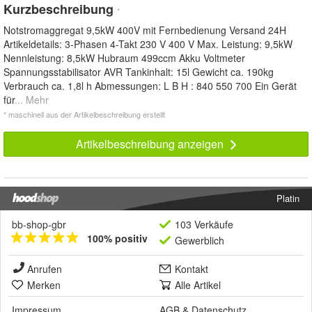
Kurzbeschreibung
*
Notstromaggregat 9,5kW 400V mit Fernbedienung Versand 24H
Artikeldetails: 3-Phasen 4-Takt 230 V 400 V Max. Leistung: 9,5kW
Nennleistung: 8,5kW Hubraum 499ccm Akku Voltmeter
Spannungsstabilisator AVR Tankinhalt: 15l Gewicht ca. 190kg
Verbrauch ca. 1,8l h Abmessungen: L B H : 840 550 700 Ein Gerät
für
... Mehr
* maschinell aus der Artikelbeschreibung erstellt
Artikelbeschreibung anzeigen
Platin
bb-shop-gbr
103 Verkäufe
100% positiv
Gewerblich
Anrufen
Kontakt
Merken
Alle Artikel
Impressum
AGB
&
Datenschutz