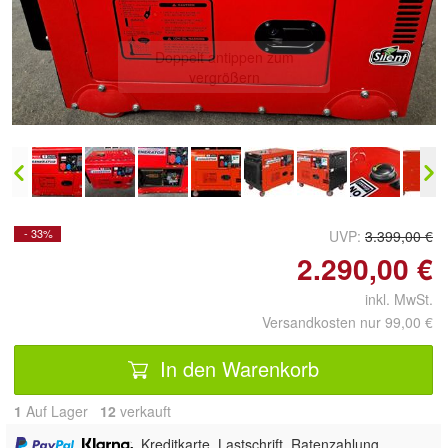
Doppelt antippen zum
vergrößern
- 33%
UVP:
3.399,00 €
2.290,00 €
inkl. MwSt.
Versandkosten nur 99,00 €
In den Warenkorb
1
Auf Lager
12
 verkauft
,
, Kreditkarte, Lastschrift, Ratenzahlung,