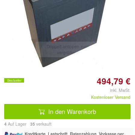
Doppelt antippen zum
vergrößern
494,79 €
Bestseller
inkl. MwSt.
Kostenloser Versand
In den Warenkorb
4
Auf Lager
35
 verkauft
, Kreditkarte, Lastschrift, Ratenzahlung, Vorkasse per