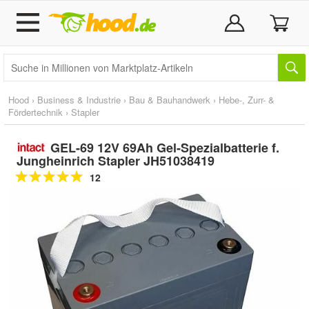
Hood
›
Business & Industrie
›
Bau & Bauhandwerk
›
Hebe-, Zurr- &
Fördertechnik
›
Stapler
GEL-69 12V 69Ah Gel-Spezialbatterie f.
Jungheinrich Stapler JH51038419
12