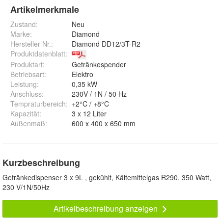
Artikelmerkmale
Zustand:
Neu
Marke:
Diamond
Hersteller Nr.:
Diamond DD12/3T-R2
Produktdatenblatt
:
Produktart
:
Getränkespender
Betriebsart
:
Elektro
Leistung
:
0,35 kW
Anschluss
:
230V / 1N / 50 Hz
Tempraturbereich
:
+2°C / +8°C
Kapazität
:
3 x 12 Liter
Außenmaß
:
600 x 400 x 650 mm
Kurzbeschreibung
Getränkedispenser 3 x 9L , gekühlt, Kältemittelgas R290, 350 Watt,
230 V/1N/50Hz
Artikelbeschreibung anzeigen