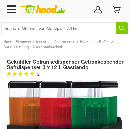
Hood
›
Business & Industrie
›
Gastronomie & Hotellerie
›
Buffet- &
Barausstattung
›
Ausschanktechnik
Gekühlter Getränkedispenser Getränkespender
Saftdispenser 3 x 12 L Gastlando
2