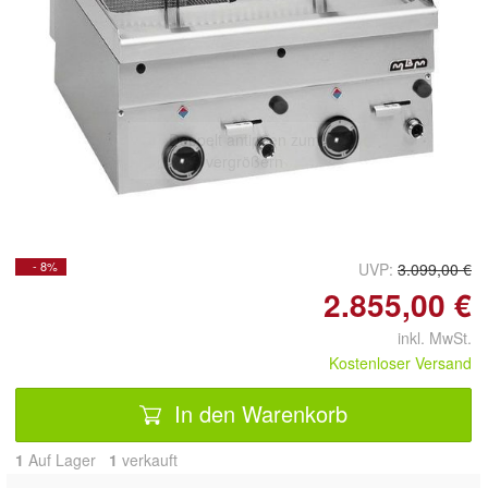
Doppelt antippen zum
vergrößern
- 8%
UVP:
3.099,00 €
2.855,00 €
inkl. MwSt.
Kostenloser Versand
In den Warenkorb
1
Auf Lager
1
 verkauft