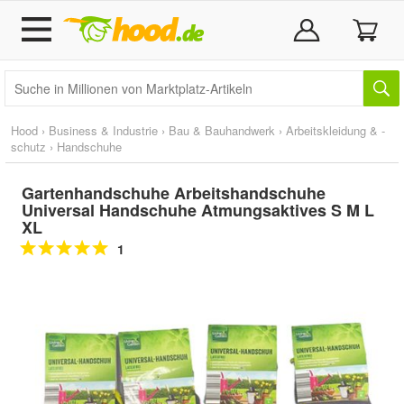
Hood
›
Business & Industrie
›
Bau & Bauhandwerk
›
Arbeitskleidung & -
schutz
›
Handschuhe
Gartenhandschuhe Arbeitshandschuhe
Universal Handschuhe Atmungsaktives S M L
XL
1