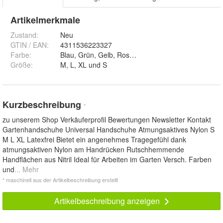
Artikelmerkmale
Zustand:
Neu
GTIN / EAN:
4311536223327
Farbe
:
Blau, Grün, Gelb, Rosa, Lila und Grau
Größe
:
M, L, XL und S
Kurzbeschreibung
*
zu unserem Shop Verkäuferprofil Bewertungen Newsletter Kontakt
Gartenhandschuhe Universal Handschuhe Atmungsaktives Nylon S
M L XL Latexfrei Bietet ein angenehmes Tragegefühl dank
atmungsaktiven Nylon am Handrücken Rutschhemmende
Handflächen aus Nitril Ideal für Arbeiten im Garten Versch. Farben
und
... Mehr
* maschinell aus der Artikelbeschreibung erstellt
Artikelbeschreibung anzeigen