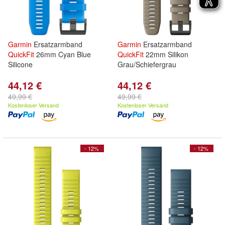
Garmin
Ersatzarmband
Garmin
Ersatzarmband
QuickFit
26mm Cyan Blue
QuickFit
22mm Silikon
Silicone
Grau/Schiefergrau
44,12 €
44,12 €
49,99 €
49,99 €
Kostenloser Versand
Kostenloser Versand
- 12%
- 12%