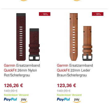
- 16%
- 18%
Garmin
Ersatzarmband
Garmin
Ersatzarmband
QuickFit
26mm Nylon
QuickFit
22mm Leder
Rot/Schiefergrau
Braun/Schiefergrau
126,26 €
123,36 €
149,99 €
149,99 €
Kostenloser Versand
Kostenloser Versand