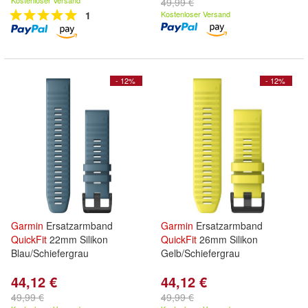
Kostenloser Versand
49,99 €
1
Kostenloser Versand
- 12%
- 12%
Garmin
Ersatzarmband
Garmin
Ersatzarmband
QuickFit
22mm Silikon
QuickFit
26mm Silikon
Blau/Schiefergrau
Gelb/Schiefergrau
44,12 €
44,12 €
49,99 €
49,99 €