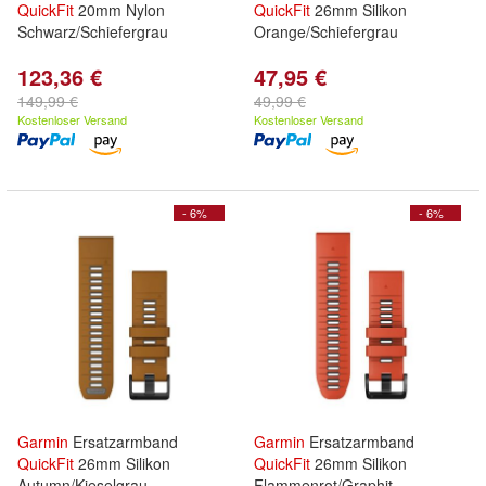
QuickFit
20mm Nylon
QuickFit
26mm Silikon
Schwarz/Schiefergrau
Orange/Schiefergrau
123,36 €
47,95 €
149,99 €
49,99 €
Kostenloser Versand
Kostenloser Versand
- 6%
- 6%
Garmin
Ersatzarmband
Garmin
Ersatzarmband
QuickFit
26mm Silikon
QuickFit
26mm Silikon
Autumn/Kieselgrau
Flammenrot/Graphit