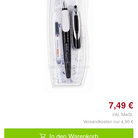
Doppelt antippen zum
vergrößern
7,49 €
inkl. MwSt.
Versandkosten nur 4,90 €
In den Warenkorb