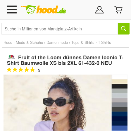
Hood
›
Mode & Schuhe
›
Damenmode
›
Tops & Shirts
›
T-Shirts
Fruit of the Loom dünnes Damen Iconic T-
Shirt Baumwolle XS bis 2XL 61-432-0 NEU
5