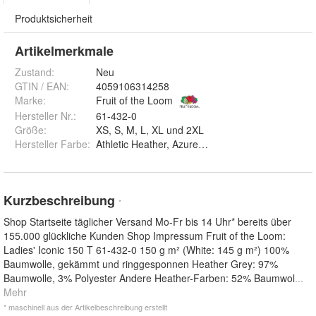
Produktsicherheit
Artikelmerkmale
Zustand:
Neu
GTIN / EAN:
4059106314258
Marke:
Fruit of the Loom
Hersteller Nr.:
61-432-0
Größe
:
XS, S, M, L, XL und 2XL
Hersteller Farbe
:
Athletic Heather, Azure Blue, Black, Burgundy, C
Kurzbeschreibung
*
Shop Startseite täglicher Versand Mo-Fr bis 14 Uhr* bereits über
155.000 glückliche Kunden Shop Impressum Fruit of the Loom:
Ladies' Iconic 150 T 61-432-0 150 g m² (White: 145 g m²) 100%
Baumwolle, gekämmt und ringgesponnen Heather Grey: 97%
Baumwolle, 3% Polyester Andere Heather-Farben: 52% Baumwol
...
Mehr
* maschinell aus der Artikelbeschreibung erstellt