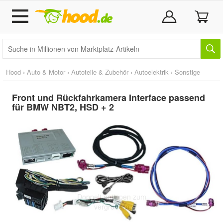
Hood
›
Auto & Motor
›
Autoteile & Zubehör
›
Autoelektrik
›
Sonstige
Front und Rückfahrkamera Interface passend
für BMW NBT2, HSD + 2
Doppelt antippen zum
vergrößern