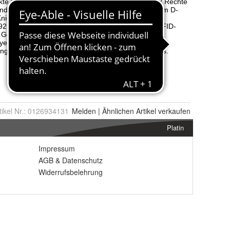
tikel Nr.:
0126934131
Melden
|
Ähnlichen
Artikel verkaufen
Platin
Impressum
AGB
&
Datenschutz
Widerrufsbelehrung