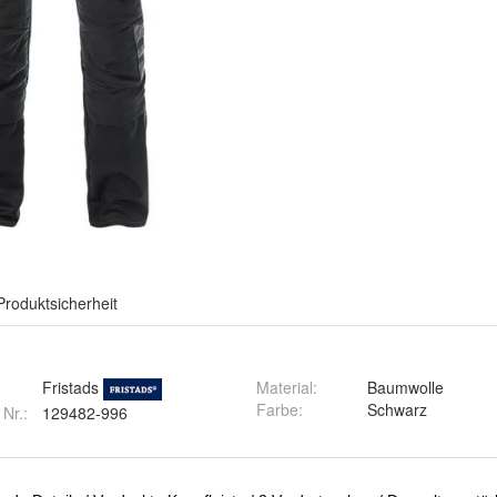
Produktsicherheit
Fristads
Material
:
Baumwolle
Farbe
:
Schwarz
 Nr.:
129482-996