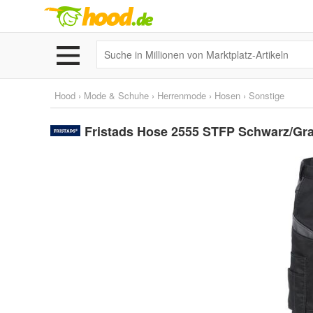
Hood
›
Mode & Schuhe
›
Herrenmode
›
Hosen
›
Sonstige
Fristads Hose 2555 STFP Schwarz/Gr