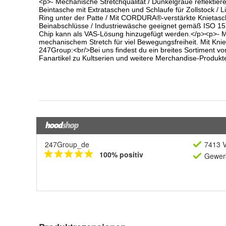
247Group_de
7413 V
100% positiv
Gewerb