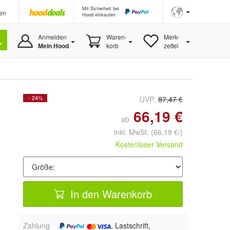
Mit Sicherheit bei
en
Hood einkaufen
Anmelden
Waren-
Merk-
Mein Hood
korb
zettel
- 24%
UVP:
87,47 €
66,19 €
ab
inkl. MwSt.
(66,19 €/)
Kostenloser Versand
In den Warenkorb
Zahlung
, Lastschrift,