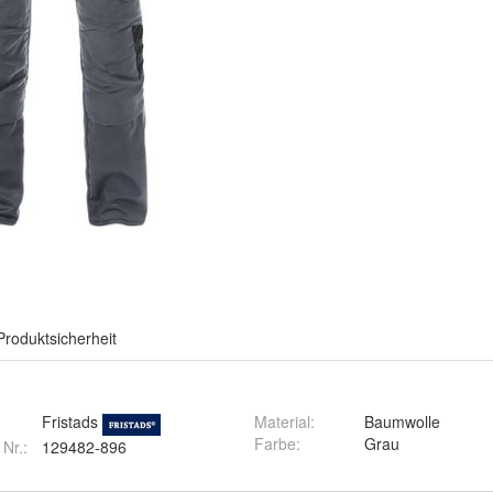
Produktsicherheit
Fristads
Material
:
Baumwolle
Farbe
:
Grau
 Nr.:
129482-896