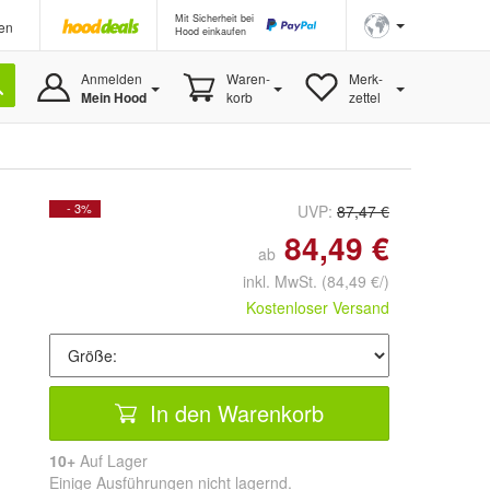
Mit Sicherheit bei
en
Hood einkaufen
Anmelden
Waren-
Merk-
Mein Hood
korb
zettel
- 3%
UVP:
87,47 €
84,49 €
ab
inkl. MwSt.
(84,49 €/)
Kostenloser Versand
In den Warenkorb
10+
Auf Lager
Einige Ausführungen nicht lagernd.