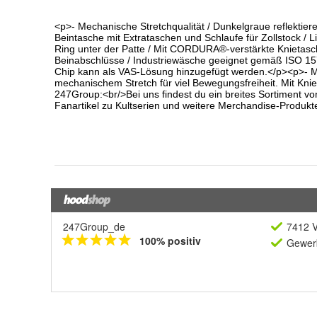
247Group_de
7412 V
100% positiv
Gewerb