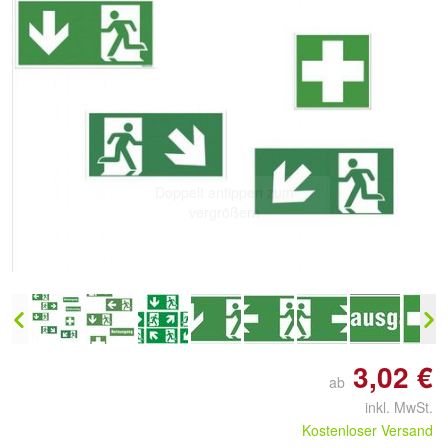
Doppelt antippen zum
vergrößern
3,02 €
ab
inkl. MwSt.
Kostenloser Versand