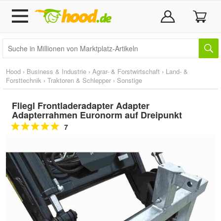
Hood
›
Business & Industrie
›
Agrar- & Forstwirtschaft
›
Land- &
Forsttechnik
›
Traktoren & Schlepper
›
Sonstige
Fliegl Frontladeradapter Adapter
Adapterrahmen Euronorm auf Dreipunkt
7