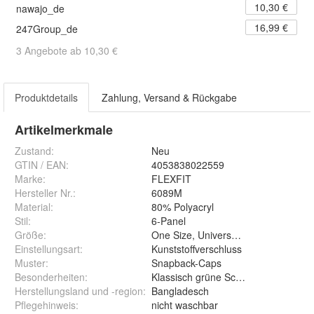
10,30 €
nawajo_de
16,99 €
247Group_de
3 Angebote ab 10,30 €
Produktdetails
Zahlung, Versand & Rückgabe
Artikelmerkmale
Zustand:
Neu
GTIN / EAN:
4053838022559
Marke:
FLEXFIT
Hersteller Nr.:
6089M
Material
:
80% Polyacryl
Stil
:
6-Panel
Größe
:
One Size, Universalgröße, einstellba
Einstellungsart
:
Kunststoffverschluss
Muster
:
Snapback-Caps
Besonderheiten
:
Klassisch grüne Schirmunterseite
Herstellungsland und -region
:
Bangladesch
Pflegehinweis
:
nicht waschbar