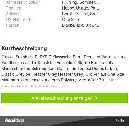
Jahreszeit / Saison
:
Frühling, Sommer, Herbst, Winter, g
Themen
:
Hobby, Urlaub, Party, Alltag, Mode, R
Anlass
:
Beruf, Freizeit, Sport, Arbeit, Outdoo
US-Hütegröße
:
One Size
Farben
:
Black/Black, Brown, Buck, Dark Gre
Kurzbeschreibung
*
Classic Snapback FLEXFIT Klassische Form Premium Wollmischung
Farblich passender Kunststoff-Verschluss Stabile Frontpanels
Klassisch grüne Schirmunterseite (Ton-in-Ton bei Doppelfarben,
Classic Grey bei Heather Grey Heather Grey) Größenlauf One Size
Materialzusammensetzung 80% Polyacryl 20% Wolle Zu
... Mehr
* maschinell aus der Artikelbeschreibung erstellt
Artikelbeschreibung anzeigen
Platin