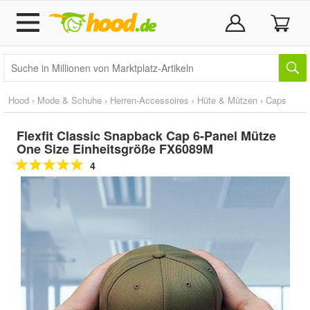
Hood
›
Mode & Schuhe
›
Herren-Accessoires
›
Hüte & Mützen
›
Caps
Flexfit Classic Snapback Cap 6-Panel Mütze
One Size Einheitsgröße FX6089M
4