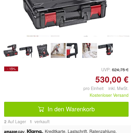
Doppelt antippen zum
vergrößern
- 15%
UVP:
624,75 €
530,00 €
pro Einheit inkl. MwSt.
Kostenloser Versand
In den Warenkorb
2
Auf Lager
1
 verkauft
,
, Kreditkarte, Lastschrift,
Ratenzahlung,