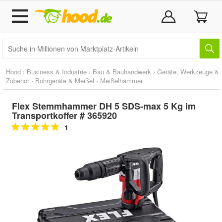
Hood
›
Business & Industrie
›
Bau & Bauhandwerk
›
Geräte, Werkzeuge &
Zubehör
›
Bohrgeräte & Meißel
›
Meißelhämmer
Flex Stemmhammer DH 5 SDS-max 5 Kg im
Transportkoffer # 365920
1