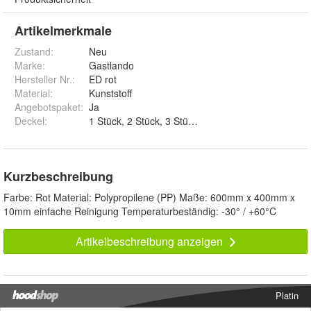
Artikelmerkmale
Zustand:
Neu
Marke:
Gastlando
Hersteller Nr.:
ED rot
Material
:
Kunststoff
Angebotspaket
:
Ja
Deckel
:
1 Stück, 2 St
Kurzbeschreibung
Farbe: Rot Material: Polypropilene (PP) Maße: 600mm x 400mm x
10mm einfache Reinigung Temperaturbeständig: -30° / +60°C
Artikelbeschreibung anzeigen
Platin