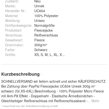
Zustand:
Neu
Marke:
Unnek
Hersteller Nr.:
UC604
Material
:
100% Polyester
Abteilung
:
Unisex
Größenkategorie
:
Normalgröße
Produktart
:
Fleecejacke
Verschluss
:
Reißverschluss
Gewebeart
:
Fleece
Grammatur
:
300g/m²
Farbe
:
Schwarz
Größe
:
XS, S, M, L, XL, XXL, 3XL, 4XL, 5XL und 6XL
Kurzbeschreibung
*
SCHNELLVERSAND wir liefern schnell und sicher KÄUFERSCHUTZ
Bei Zahlung über PayPal Fleecejacke UC604 Uneek 300g m²
schwarz (Gr.XS-6XL) Beschreibung - 100% Polyester Micro Fleece
mit Anti-Pill Effekt - Doppelnaht - Elastische Ärmelbündchen -
Gleichfarbiger Reißverschluss mit Reißverschlussband -
... Mehr
* maschinell aus der Artikelbeschreibung erstellt