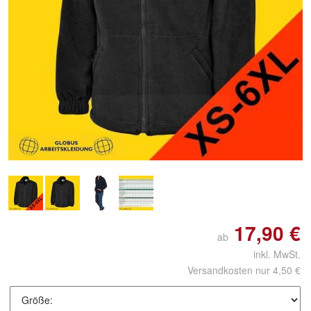
Doppelt antippen zum
vergrößern
17,90 €
ab
inkl. MwSt.
Versandkosten nur 4,50 €