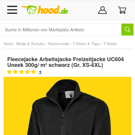
Hood
›
Mode & Schuhe
›
Herrenmode
›
T-Shirts & Tops
›
T-Shirts
Fleecejacke Arbeitsjacke Freizeitjacke UC604
Uneek 300g/ m² schwarz (Gr. XS-6XL)
2