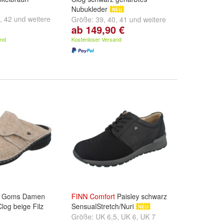
Nubukleder
,
42
und
weitere
Größe:
39
,
40
,
41
und
weitere
ab 149,90 €
...
and
Kostenloser Versand
Goms Damen
FINN
Comfort
Paisley schwarz
og beige Filz
SensualStretch/Nuri
Größe:
UK 6,5
,
UK 6
,
UK 7