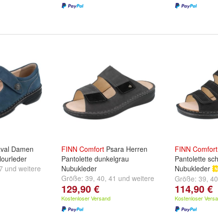
val Damen
FINN
Comfort
Psara Herren
FINN
Comfort
lourleder
Pantolette dunkelgrau
Pantolette sc
7
und
weitere
Nubukleder
Nubukleder
Größe:
39
,
40
,
41
und
weitere
Größe:
39
,
40
129,90 €
114,90 €
...
...
Kostenloser Versand
Kostenloser Vers