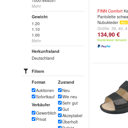
1000-844051
Mehr
FINN
Comfort
Ke
Gewicht
Pantolette schwa
Nubukleder
1.20
Größe:
39
,
40
,
4
1.10
134,90 €
...
1.00
Kostenloser Versand
Mehr
Herkunftsland
Deutschland
Filtern
Format
Zustand
Auktionen
Neu
Sofortkauf
Wie neu
Sehr gut
Verkäufer
Gut
Gewerblich
Akzeptabel
Privat
Überholt