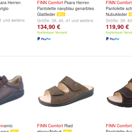
ara Herren
FINN
Comfort
Psara Herren
FINN
Comfort
rigio
Pantolette navyblau genarbtes
Pantolette sc
Glattleder
Nubukleder
1
und
weitere
Größe:
39
,
40
,
41
und
weitere
Größe:
39
,
40
134,90 €
119,90 €
...
...
Kostenloser Versand
Kostenloser Vers
nn
amic
FINN
Comfort
Riad
FINN
Comfort
anama
ebony/Nabuk
Pantolette du