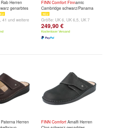
Rab Herren
FINN
Comfort
Finn
amic
hwarz genarbtes
Cambridge schwarz/Panama
,
41
und
weitere
Größe:
UK 6
,
UK 6,5
,
UK 7
249,90 €
und
weitere ...
and
Kostenloser Versand
Paterna Herren
FINN
Comfort
Amalfi Herren
nkelbraun
Clog schwarz genarbtes