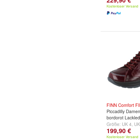
Kostenloser Versand
FINN
Comfort
F
Piccadilly Dame
bordorot Lackled
Größe:
UK 4
,
UK
199,90 €
und
weitere ...
Kostenloser Versand