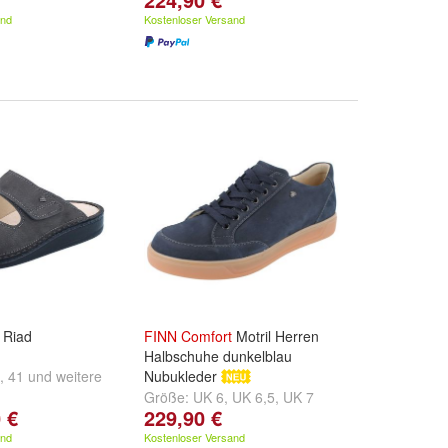
und
weitere ...
and
Kostenloser Versand
Riad
FINN
Comfort
Motril Herren
Halbschuhe dunkelblau
,
41
und
weitere
Nubukleder
Größe:
UK 6
,
UK 6,5
,
UK 7
 €
229,90 €
und
weitere ...
and
Kostenloser Versand