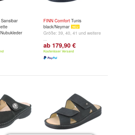
Sansibar
FINN
Comfort
Tunis
ette
black/Neymar
 Nubukleder
Größe:
39
,
40
,
41
und
weitere
...
ab 179,90 €
,
38
und
weitere
and
Kostenloser Versand