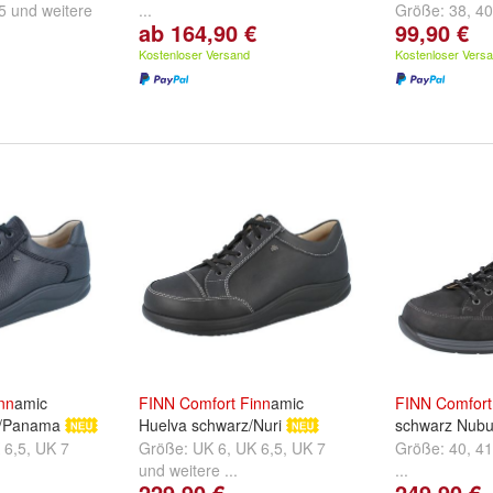
5
und
weitere
...
Größe:
38
,
40
ab 164,90 €
99,90 €
...
Kostenloser Versand
Kostenloser Vers
nn
amic
FINN
Comfort
Finn
amic
FINN
Comfort
z/Panama
Huelva schwarz/Nuri
schwarz Nubu
 6,5
,
UK 7
Größe:
UK 6
,
UK 6,5
,
UK 7
Größe:
40
,
41
und
weitere ...
...
229,90 €
249,90 €