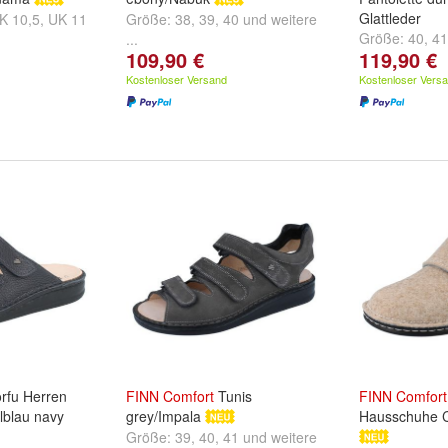
Glattleder
K 10,5
,
UK 11
Größe:
38
,
39
,
40
und
weitere
Größe:
40
,
41
...
109,90 €
119,90 €
...
Kostenloser Versand
Kostenloser Vers
rfu Herren
FINN
Comfort
Tunis
FINN
Comfort
lblau navy
grey/Impala
Hausschuhe Cl
Größe:
39
,
40
,
41
und
weitere