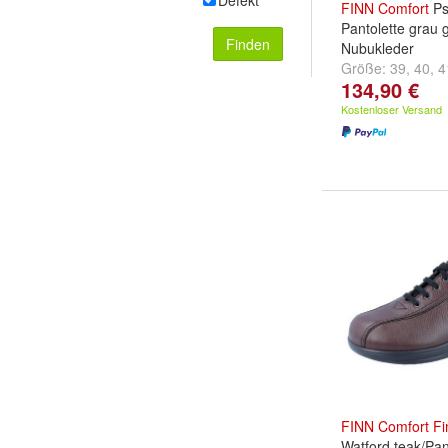
Defekt
FINN
Comfort
Ps
Pantolette grau g
Finden
Nubukleder
Größe:
39
,
40
,
4
134,90 €
...
Kostenloser Versand
FINN
Comfort
Fi
Watford teak/P