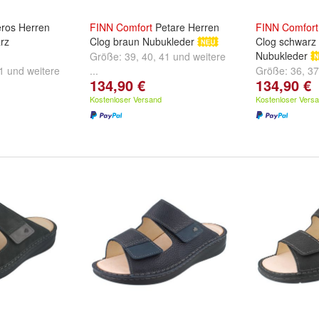
ros Herren
FINN
Comfort
Petare Herren
FINN
Comfort
rz
Clog braun Nubukleder
Clog schwarz
Nubukleder
Größe:
39
,
40
,
41
und
weitere
1
und
weitere
...
Größe:
36
,
37
134,90 €
134,90 €
...
Kostenloser Versand
Kostenloser Vers