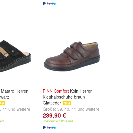
Mataro Herren
FINN
Comfort
Köln Herren
hwarz
Kletthalbschuhe braun
Glattleder
,
41
und
weitere
Größe:
39
,
40
,
41
und
weitere
239,90 €
...
and
Kostenloser Versand