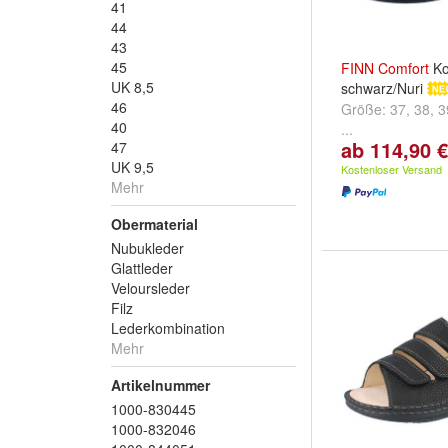
41
44
43
45
FINN
Comfort
Ko
UK 8,5
schwarz/Nuri
46
Größe:
37
,
38
,
3
40
...
ab 114,90 €
47
UK 9,5
Kostenloser Versand
Mehr
Obermaterial
Nubukleder
Glattleder
Veloursleder
Filz
Lederkombination
Mehr
Artikelnummer
1000-830445
1000-832046