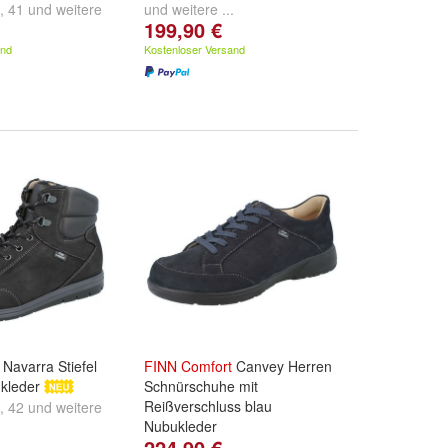
,
41
und
weitere
und
weitere ...
199,90 €
and
Kostenloser Versand
Navarra Stiefel
FINN
Comfort
Canvey Herren
kleder
Schnürschuhe mit
Reißverschluss blau
,
42
und
weitere
Nubukleder
224,90 €
Größe:
UK 7
,
UK 7,5
,
UK 8