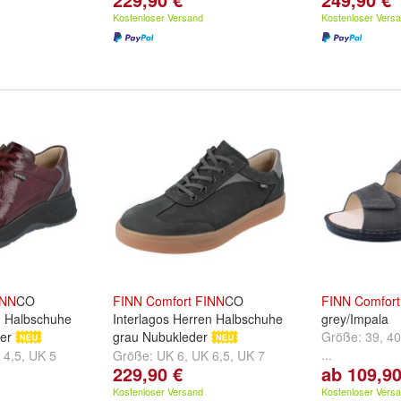
Kostenloser Versand
Kostenloser Vers
INN
CO
FINN
Comfort
FINN
CO
FINN
Comfort
n Halbschuhe
Interlagos Herren Halbschuhe
grey/Impala
er
grau Nubukleder
Größe:
39
,
40
...
 4,5
,
UK 5
Größe:
UK 6
,
UK 6,5
,
UK 7
229,90 €
ab 109,90
und
weitere ...
Kostenloser Versand
Kostenloser Vers