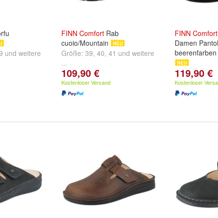
rfu
FINN
Comfort
Rab
FINN
Comfort
cuoio/Mountain
Damen Pantol
beerenfarben
9
und
weitere
Größe:
39
,
40
,
41
und
weitere
...
109,90 €
119,90 €
Größe:
36
,
37
...
Kostenloser Versand
Kostenloser Vers