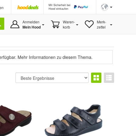
Mit Sicherheit bei
en
Hood einkaufen
Anmelden
Waren-
Merk-
Mein Hood
korb
zettel
verfügbar.
Mehr Informationen zu diesem Thema.