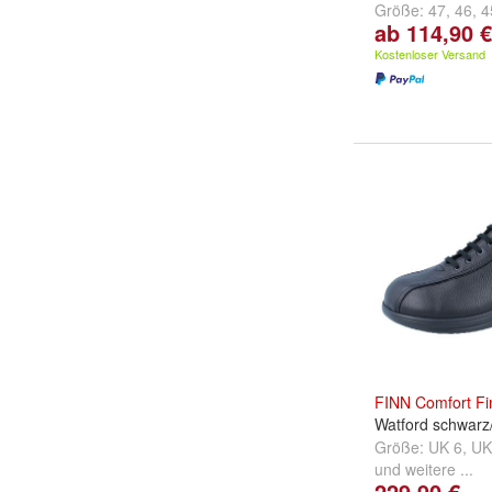
Größe:
47
,
46
,
4
ab 114,90 €
...
Kostenloser Versand
FINN
Comfort
Fi
Watford schwar
Größe:
UK 6
,
UK
und
weitere ...
229,90 €