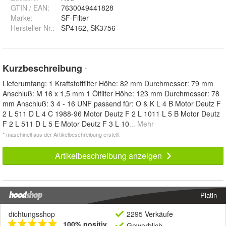
GTIN / EAN:
7630049441828
Marke:
SF-Filter
Hersteller Nr.:
SP4162, SK3756
Kurzbeschreibung
*
Lieferumfang: 1 Kraftstofffilter Höhe: 82 mm Durchmesser: 79 mm
Anschluß: M 16 x 1,5 mm 1 Ölfilter Höhe: 123 mm Durchmesser: 78
mm Anschluß: 3 4 - 16 UNF passend für: O & K L 4 B Motor Deutz F
2 L 511 D L 4 C 1988-96 Motor Deutz F 2 L 1011 L 5 B Motor Deutz
F 2 L 511 D L 5 E Motor Deutz F 3 L 10
... Mehr
* maschinell aus der Artikelbeschreibung erstellt
Artikelbeschreibung anzeigen
Platin
dichtungsshop
2295 Verkäufe
100% positiv
Gewerblich