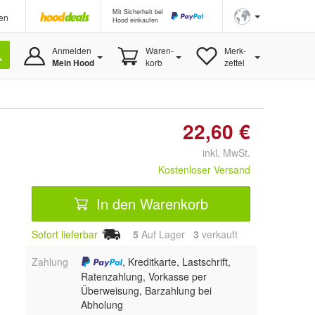
Mit Sicherheit bei
en
Hood einkaufen
Anmelden
Waren-
Merk-
Mein Hood
korb
zettel
22,60 €
inkl. MwSt.
Kostenloser Versand
In den Warenkorb
Sofort lieferbar
5
Auf Lager
3
 verkauft
Zahlung
, Kreditkarte, Lastschrift,
Ratenzahlung, Vorkasse per
Überweisung, Barzahlung bei
Abholung