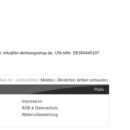
tikel Nr.:
0086298860
Melden
|
Ähnlichen
Artikel verkaufen
Platin
Impressum
AGB
&
Datenschutz
Widerrufsbelehrung