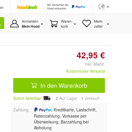
Mit Sicherheit bei
en
Hood einkaufen
Anmelden
Waren-
Merk-
Mein Hood
korb
zettel
42,95 €
inkl. MwSt.
Kostenloser Versand
In den Warenkorb
Sofort lieferbar
2
Auf Lager
1
 verkauft
Zahlung
, Kreditkarte, Lastschrift,
Ratenzahlung, Vorkasse per
Überweisung, Barzahlung bei
Abholung