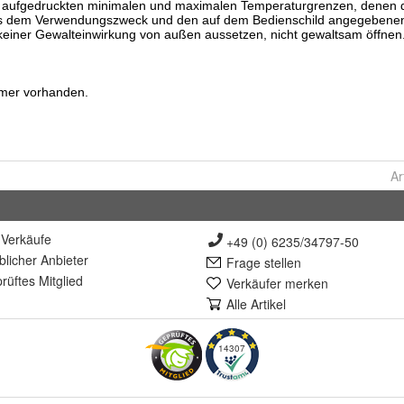
Ar
Verkäufe
+49 (0) 6235/34797-50
lich
er Anbieter
Frage stellen
rüft
es Mitglied
Verkäufer merken
Alle Artikel
14307