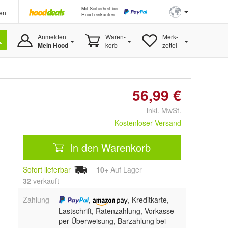
Mit Sicherheit bei
en
Hood einkaufen
Anmelden
Waren-
Merk-
Mein Hood
korb
zettel
56,99 €
inkl. MwSt.
Kostenloser Versand
In den Warenkorb
Sofort lieferbar
10+
Auf Lager
32
 verkauft
Zahlung
,
, Kreditkarte,
Lastschrift, Ratenzahlung, Vorkasse
per Überweisung, Barzahlung bei