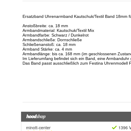
minott-center
1396 V