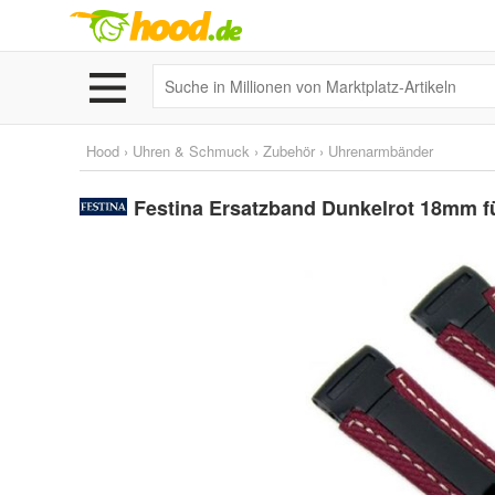
Hood
›
Uhren & Schmuck
›
Zubehör
›
Uhrenarmbänder
Festina Ersatzband Dunkelrot 18mm 