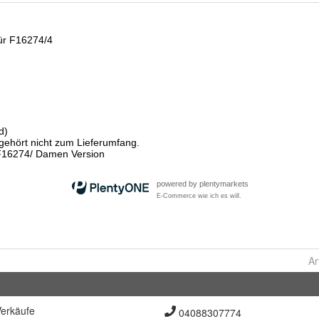
Ar
erkäufe
04088307774