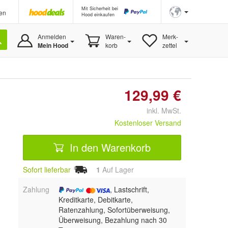
Mit Sicherheit bei
en
Hood einkaufen
Anmelden
Waren-
Merk-
Mein Hood
korb
zettel
129,99 €
inkl. MwSt.
Kostenloser Versand
In den Warenkorb
Sofort lieferbar
1
Auf Lager
Zahlung
, Lastschrift,
Kreditkarte, Debitkarte,
Ratenzahlung, Sofortüberweisung,
Überweisung, Bezahlung nach 30