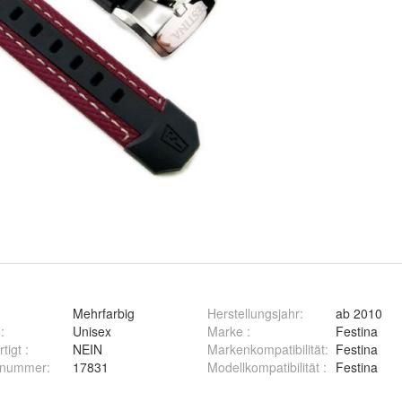
Mehrfarbig
Herstellungsjahr
:
ab 2010
g
:
Unisex
Marke
:
Festina
rtigt
:
NEIN
Markenkompatibilität
:
Festina
ernummer
:
17831
Modellkompatibilität
:
Festina