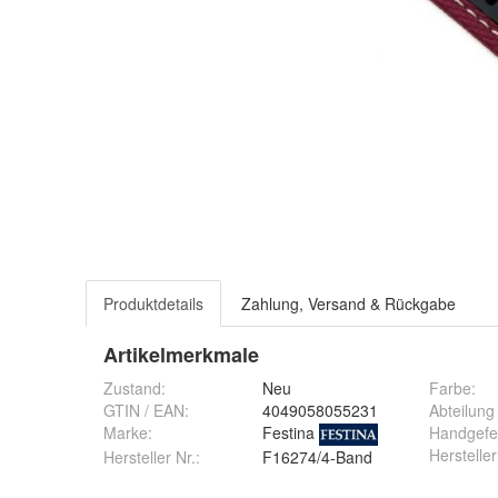
Produktdetails
Zahlung, Versand & Rückgabe
Artikelmerkmale
Zustand:
Neu
Farbe
:
GTIN / EAN:
4049058055231
Abteilun
Marke:
Festina
Handgefe
Herstell
Hersteller Nr.:
F16274/4-Band