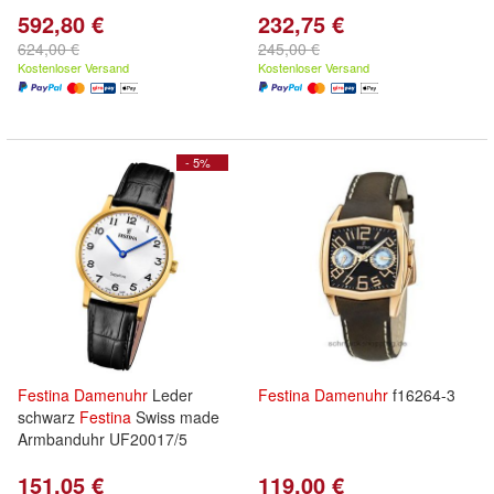
592,80 €
232,75 €
624,00 €
245,00 €
Kostenloser Versand
Kostenloser Versand
- 5%
Festina
Damenuhr
Leder
Festina
Damenuhr
f16264-3
schwarz
Festina
Swiss made
Armbanduhr UF20017/5
151,05 €
119,00 €