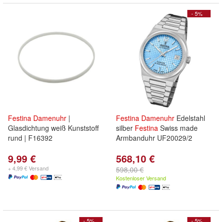
- 5%
Festina
Damenuhr
|
Festina
Damenuhr
Edelstahl
Glasdichtung weiß Kunststoff
silber
Festina
Swiss made
rund | F16392
Armbanduhr UF20029/2
9,99 €
568,10 €
+ 4,99 € Versand
598,00 €
Kostenloser Versand
- 5%
- 5%