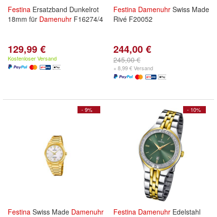
Festina
Ersatzband Dunkelrot
Festina
Damenuhr
Swiss Made
18mm für
Damenuhr
F16274/4
Rivé F20052
129,99 €
244,00 €
Kostenloser Versand
245,00 €
+ 8,99 € Versand
- 9%
- 10%
Festina
Swiss Made
Damenuhr
Festina
Damenuhr
Edelstahl