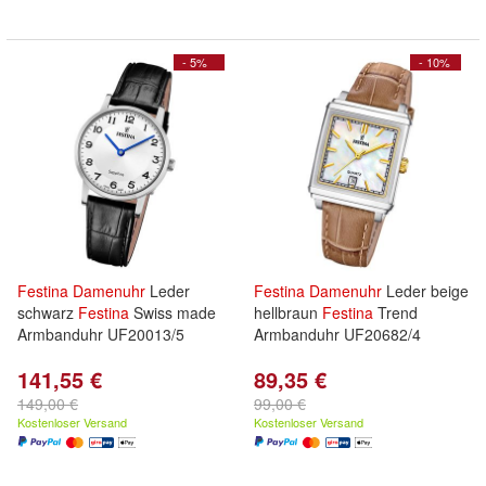
- 5%
- 10%
Festina
Damenuhr
Leder
Festina
Damenuhr
Leder beige
schwarz
Festina
Swiss made
hellbraun
Festina
Trend
Armbanduhr UF20013/5
Armbanduhr UF20682/4
141,55 €
89,35 €
149,00 €
99,00 €
Kostenloser Versand
Kostenloser Versand