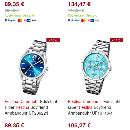
89,35 €
134,47 €
99,00 €
149,00 €
Kostenloser Versand
Kostenloser Versand
- 10%
- 11%
Festina
Damenuhr
Edelstahl
Festina
Damenuhr
Edelstahl
silber
Festina
Boyfriend
silber
Festina
Boyfriend
Armbanduhr UF20622/I
Armbanduhr UF16716/4
89,35 €
106,27 €