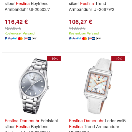
silber
Festina
Boyfriend
silber
Festina
Trend
Armbanduhr UF20503/7
Armbanduhr UF20679/2
116,42 €
106,27 €
129,00 €
119,00 €
Kostenloser Versand
Kostenloser Versand
- 10%
- 10%
Festina
Damenuhr
Edelstahl
Festina
Damenuhr
Leder weiß
silber
Festina
Boyfriend
Festina
Trend Armbanduhr