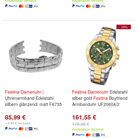
Kostenloser Versand
Kostenloser Versand
- 10%
Festina
Damenuhr
|
Festina
Damenuhr
Edelstahl
Uhrenarmband Edelstahl
silber gold
Festina
Boyfriend
silbern glänzend/ matt F6735
Armbanduhr UF20604/2
85,99 €
161,55 €
+ 4,99 € Versand
179,00 €
Kostenloser Versand