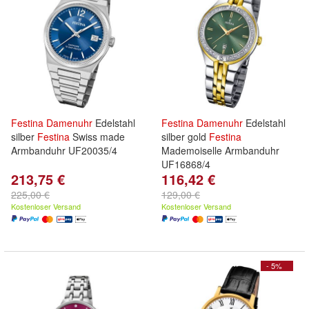
Festina
Damenuhr
Edelstahl
Festina
Damenuhr
Edelstahl
silber
Festina
Swiss made
silber gold
Festina
Armbanduhr UF20035/4
Mademoiselle Armbanduhr
UF16868/4
213,75 €
116,42 €
225,00 €
129,00 €
Kostenloser Versand
Kostenloser Versand
- 5%