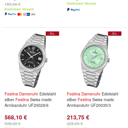
Kostenloser Versand
159,00 €
Kostenloser Versand
- 5%
- 5%
Festina
Damenuhr
Edelstahl
Festina
Damenuhr
Edelstahl
silber
Festina
Swiss made
silber
Festina
Swiss made
Armbanduhr UF20029/6
Armbanduhr UF20035/3
568,10 €
213,75 €
598,00 €
225,00 €