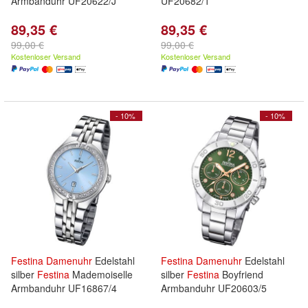
Armbanduhr UF20622/J
UF20682/1
89,35 €
89,35 €
99,00 €
99,00 €
Kostenloser Versand
Kostenloser Versand
- 10%
- 10%
Festina
Damenuhr
Edelstahl
Festina
Damenuhr
Edelstahl
silber
Festina
Mademoiselle
silber
Festina
Boyfriend
Armbanduhr UF16867/4
Armbanduhr UF20603/5