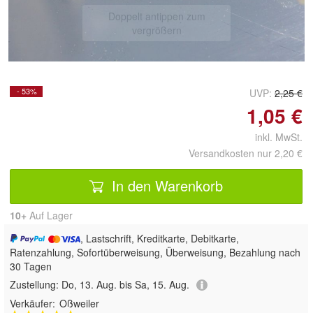
Doppelt antippen zum
vergrößern
- 53%
UVP:
2,25 €
1,05 €
inkl. MwSt.
Versandkosten nur 2,20 €
In den Warenkorb
10+
Auf Lager
, Lastschrift, Kreditkarte, Debitkarte,
Ratenzahlung, Sofortüberweisung, Überweisung, Bezahlung nach
30 Tagen
Zustellung:
Do, 13. Aug. bis Sa, 15. Aug.
Verkäufer:
Oßweiler