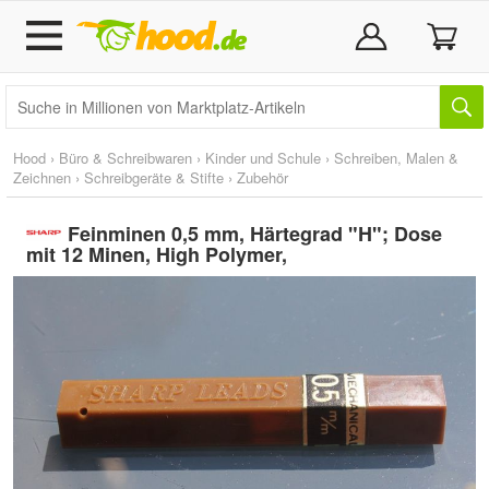
Hood
›
Büro & Schreibwaren
›
Kinder und Schule
›
Schreiben, Malen &
Zeichnen
›
Schreibgeräte & Stifte
›
Zubehör
Feinminen 0,5 mm, Härtegrad "H"; Dose
mit 12 Minen, High Polymer,