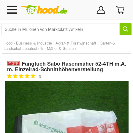
Hood
›
Business & Industrie
›
Agrar- & Forstwirtschaft
›
Garten-&
Landschaftsbautechnik
›
Mäher & Sensen
Fangtuch Sabo Rasenmäher 52-4TH m.A.
m. Einzelrad-Schnitthöhenverstellung
4