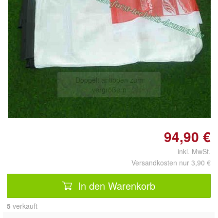
Doppelt antippen zum
vergrößern
94,90 €
inkl. MwSt.
Versandkosten nur 3,90 €
In den Warenkorb
5
 verkauft