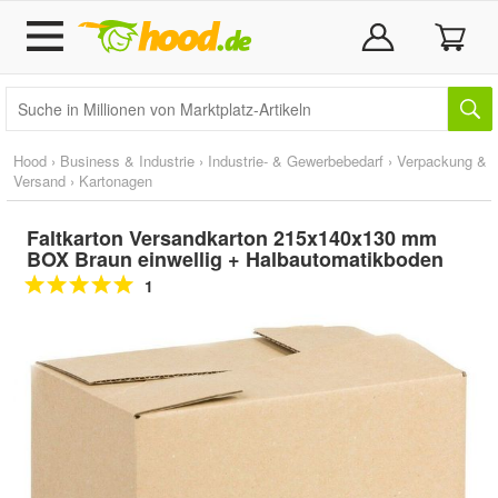
Hood
›
Business & Industrie
›
Industrie- & Gewerbebedarf
›
Verpackung &
Versand
›
Kartonagen
Faltkarton Versandkarton 215x140x130 mm
BOX Braun einwellig + Halbautomatikboden
1