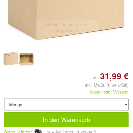
Doppelt antippen zum
vergrößern
31,99 €
ab
inkl. MwSt.
(0,64 €/Stk)
Kostenloser Versand
In den Warenkorb
Sofort lieferbar
10+
Auf Lager
1
 verkauft