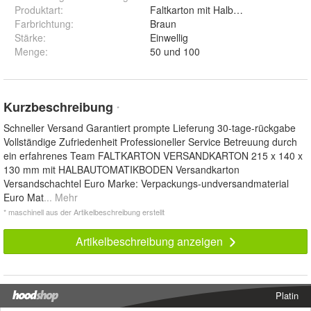
Produktart
:
Faltkarton mit Halbautomatikboden
Farbrichtung
:
Braun
Stärke
:
Einwellig
Menge
:
50 und 100
Kurzbeschreibung
*
Schneller Versand Garantiert prompte Lieferung 30-tage-rückgabe
Vollständige Zufriedenheit Professioneller Service Betreuung durch
ein erfahrenes Team FALTKARTON VERSANDKARTON 215 x 140 x
130 mm mit HALBAUTOMATIKBODEN Versandkarton
Versandschachtel Euro Marke: Verpackungs-undversandmaterial
Euro Mat
... Mehr
* maschinell aus der Artikelbeschreibung erstellt
Artikelbeschreibung anzeigen
Platin