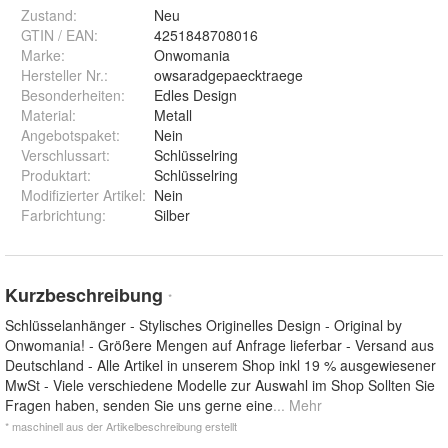
Zustand:
Neu
GTIN / EAN:
4251848708016
Marke:
Onwomania
Hersteller Nr.:
owsaradgepaecktraege
Besonderheiten
:
Edles Design
Material
:
Metall
Angebotspaket
:
Nein
Verschlussart
:
Schlüsselring
Produktart
:
Schlüsselring
Modifizierter Artikel
:
Nein
Farbrichtung
:
Silber
Kurzbeschreibung
*
Schlüsselanhänger - Stylisches Originelles Design - Original by
Onwomania! - Größere Mengen auf Anfrage lieferbar - Versand aus
Deutschland - Alle Artikel in unserem Shop inkl 19 % ausgewiesener
MwSt - Viele verschiedene Modelle zur Auswahl im Shop Sollten Sie
Fragen haben, senden Sie uns gerne eine
... Mehr
* maschinell aus der Artikelbeschreibung erstellt