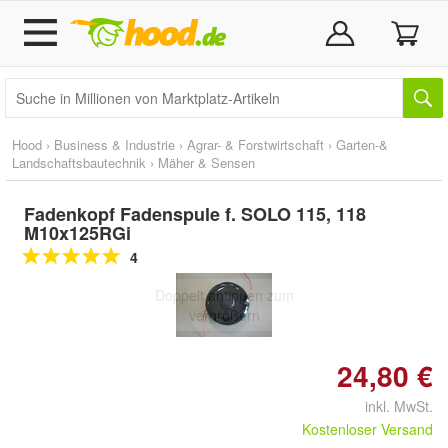
Hood
›
Business & Industrie
›
Agrar- & Forstwirtschaft
›
Garten-&
Landschaftsbautechnik
›
Mäher & Sensen
Fadenkopf Fadenspule f. SOLO 115, 118
M10x125RGi
4
Doppelt antippen zum
vergrößern
24,80 €
inkl. MwSt.
Kostenloser Versand