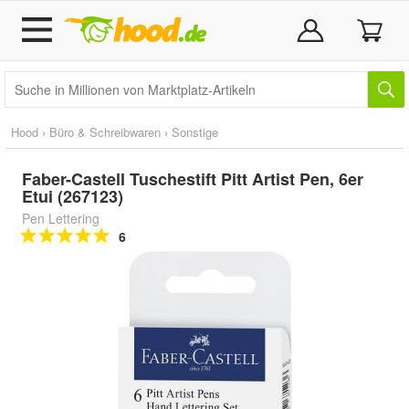
Hood
›
Büro & Schreibwaren
›
Sonstige
Faber-Castell Tuschestift Pitt Artist Pen, 6er
Etui (267123)
Pen Lettering
6