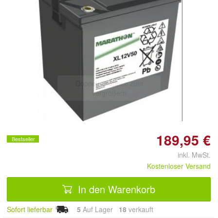
Doppelt antippen zum
vergrößern
189,95 €
Bestseller
inkl. MwSt.
Kostenloser Versand
In den Warenkorb
Sofort lieferbar
5
Auf Lager
18
 verkauft