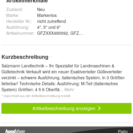
Artikelmerkmale
Zustand:
Neu
Marke:
Markenlos
Hersteller Nr.:
nicht zutreffend
Ausführung
:
4", 5" und 6"
Artikelnummer
:
GFZXXX490092, GFZXXX490093 und 
Kurzbeschreibung
*
Salzmann Landtechnik – Ihr Spezialist für Landmaschinen &
Gülletechnik Verkauft wird ein neuer Exaktverteiler Gülleverteiler
verzinkt – schwere Ausführung, italienisches System, in 3 Größen
lieferbar! Technische Details: Ausführung: M-Teil (italienisches
System) Größen: 4 5 6 Oberflä
... Mehr
* maschinell aus der Artikelbeschreibung erstellt
Artikelbeschreibung anzeigen
Platin