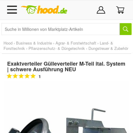
Hood
›
Business & Industrie
›
Agrar- & Forstwirtschaft
›
Land- &
Forsttechnik
›
Pflanzenschutz- & Düngetechnik
›
Dungstreuer & Zubehör
Exaktverteiler Gülleverteiler M-Teil ital. System
| schwere Ausführung NEU
1