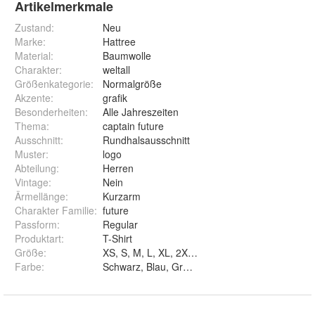
Artikelmerkmale
Zustand:
Neu
Marke:
Hattree
Material
:
Baumwolle
Charakter
:
weltall
Größenkategorie
:
Normalgröße
Akzente
:
grafik
Besonderheiten
:
Alle Jahreszeiten
Thema
:
captain future
Ausschnitt
:
Rundhalsausschnitt
Muster
:
logo
Abteilung
:
Herren
Vintage
:
Nein
Ärmellänge
:
Kurzarm
Charakter Familie
:
future
Passform
:
Regular
Produktart
:
T-Shirt
Größe
:
XS, S, M, L, XL, 2XL und 3XL
Farbe
:
Schwarz, Blau, Grau und Weiß