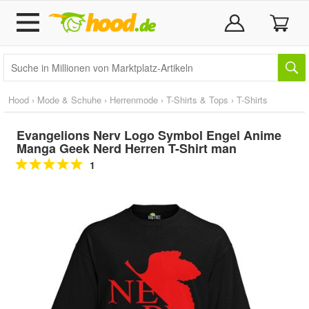
Hood
›
Mode & Schuhe
›
Herrenmode
›
T-Shirts & Tops
›
T-Shirts
Evangelions Nerv Logo Symbol Engel Anime
Manga Geek Nerd Herren T-Shirt man
1