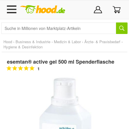
Hood
›
Business & Industrie
›
Medizin & Labor
›
Ärzte- & Praxisbedarf
›
Hygiene & Desinfektion
esemtan® active gel 500 ml Spenderflasche
1